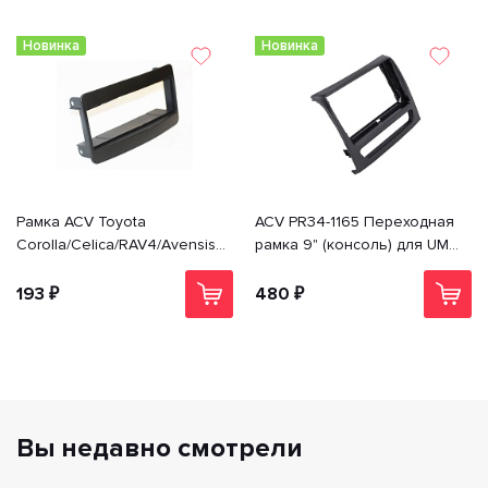
Новинка
Новинка
Рамка ACV Toyota
ACV PR34-1165 Переходная
Corolla/Celica/RAV4/Avensis (-
рамка 9" (консоль) для UMS
>02) 1din PR34-1028
Sollers Atlant 2022+; MAZ
(МАЗ) esc; JAC SunRay
193 ₽
480 ₽
Вы недавно смотрели