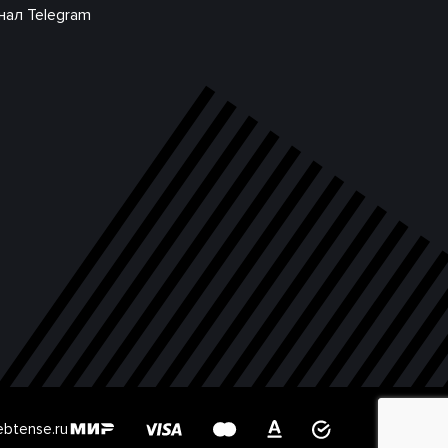
нал Telegram
btense.ru