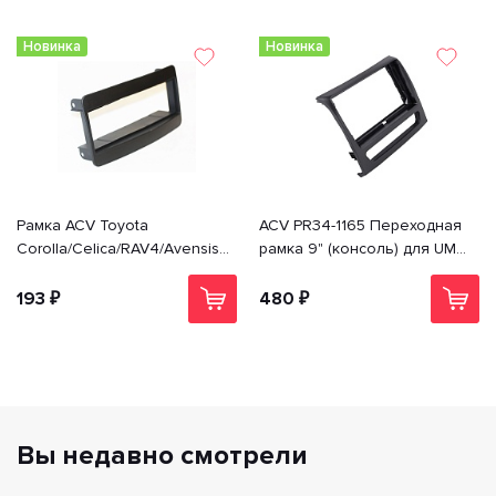
Новинка
Новинка
Рамка ACV Toyota
ACV PR34-1165 Переходная
Corolla/Celica/RAV4/Avensis (-
рамка 9" (консоль) для UMS
>02) 1din PR34-1028
Sollers Atlant 2022+; MAZ
(МАЗ) esc; JAC SunRay
193 ₽
480 ₽
Вы недавно смотрели