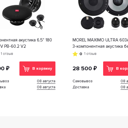
нентная акустика 6,5" 180
MOREL MAXIMO ULTRA 603A
V PB-60.2 V2
3-компонентная акустика б
кроссоверов
0
1 отзыв
1 отзыв
90 ₽
28 500 ₽
В корзину
В кор
08 августа
08 а
вывоз
Cамовывоз
08 августа
08 а
вка
Доставка