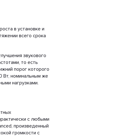
роста в установке и
тяжении всего срока
улучшения звукового
стотами, то есть
ижний порог которого
30 Вт, номинальным же
ными нагрузками.
отных
 практически с любыми
anced, произведенный
сокой громкости с