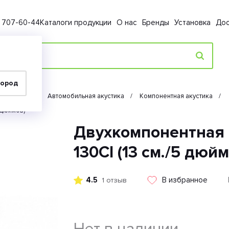
) 707-60-44
Каталоги продукции
О нас
Бренды
Установка
Дос
город
Автозвук
Автомобильная акустика
Компонентная акустика
 дюймов)
Двухкомпонентная а
130CI (13 см./5 дюй
4.5
В избранное
1 отзыв