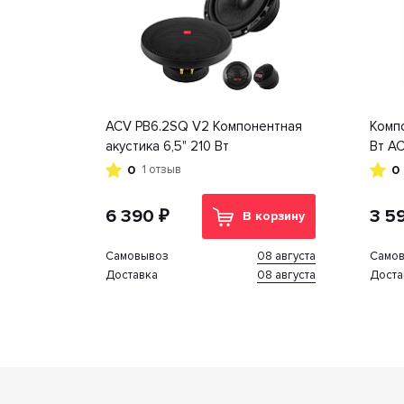
ACV PB6.2SQ V2 Компонентная
Компо
акустика 6,5" 210 Вт
Вт AC
0
0
1 отзыв
6 390 ₽
3 5
В корзину
08 августа
Cамовывоз
Cамо
08 августа
Доставка
Доста