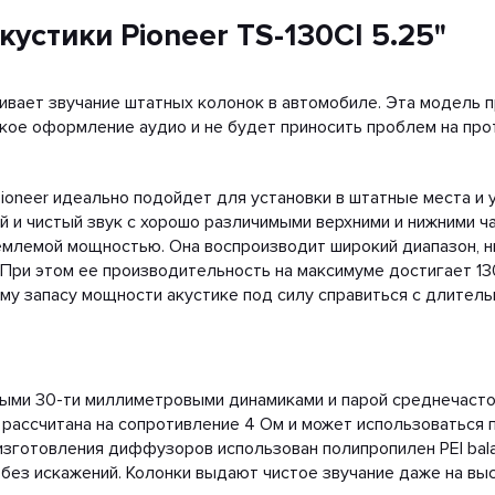
устики Pioneer TS-130CI 5.25"
аивает звучание штатных колонок в автомобиле. Эта модель п
ское оформление аудио и не будет приносить проблем на про
ioneer идеально подойдет для установки в штатные места и 
 и чистый звук с хорошо различимыми верхними и нижними ча
емлемой мощностью. Она воспроизводит широкий диапазон, н
ц. При этом ее производительность на максимуме достигает 1
му запасу мощности акустике под силу справиться с длитель
ыми 30-ти миллиметровыми динамиками и парой среднечаст
 рассчитана на сопротивление 4 Ом и может использоваться
изготовления диффузоров использован полипропилен PEI bal
без искажений. Колонки выдают чистое звучание даже на вы