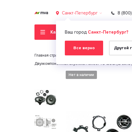
Санкт-Петербург
8 (800
Каталог товаров
Ваш город
Санкт-Петербург?
Все верно
Другой 
Главная страница
Автомобильная электроника
Двухкомпонентная акустика Pioneer TS-130CI (13 см./5
Нет в наличии