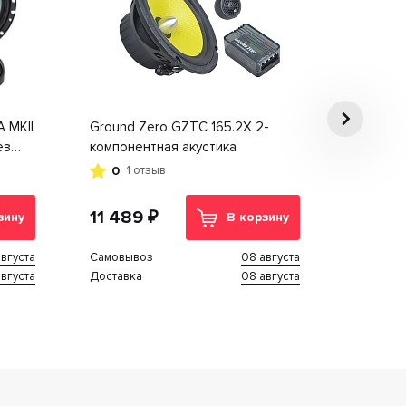
 MKII
Ground Zero GZTC 165.2X 2-
ез
компонентная акустика
0
1 отзыв
11 489 ₽
зину
В корзину
вгуста
08 августа
Cамовывоз
вгуста
08 августа
Доставка