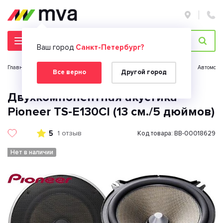
Ваш город
Санкт-Петербург?
Главная страница
Автомобильная электроника
Автозвук
Автомоби
Все верно
Другой город
Двухкомпонентная акустика
Pioneer TS-E130CI (13 см./5 дюймов)
5
1 отзыв
Код товара: BB-00018629
Нет в наличии