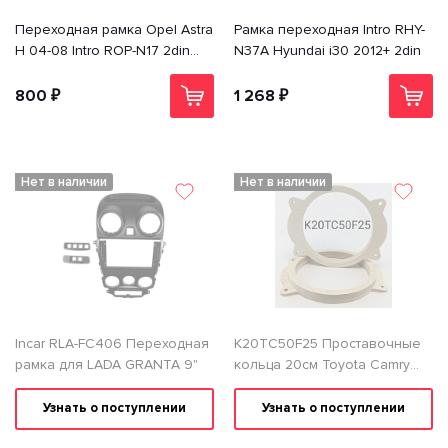
Переходная рамка Opel Astra
Рамка переходная Intro RHY-
H 04-08 Intro ROP-N17 2din
N37A Hyundai i30 2012+ 2din
SILVER (крепеж)
800 ₽
1 268 ₽
Нет в наличии
Нет в наличии
Incar RLA-FC406 Переходная
K20TC50F25 Проставочные
рамка для LADA GRANTA 9"
кольца 20см Toyota Camry
XV50/55 (фронт)
Узнать о поступлении
Узнать о поступлении