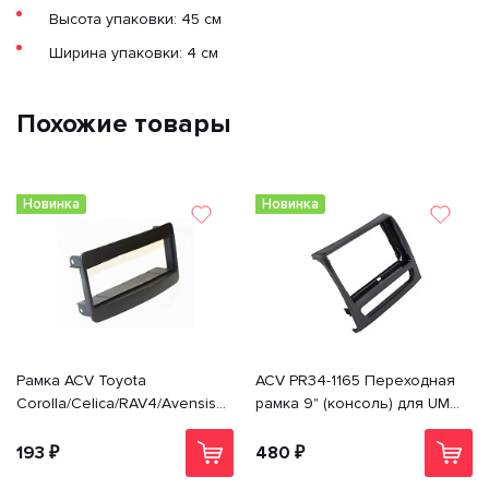
Высота упаковки: 45 см
Ширина упаковки: 4 см
Похожие товары
Новинка
Новинка
Рамка ACV Toyota
ACV PR34-1165 Переходная
Corolla/Celica/RAV4/Avensis (-
рамка 9" (консоль) для UMS
>02) 1din PR34-1028
Sollers Atlant 2022+; MAZ
(МАЗ) esc; JAC SunRay
193 ₽
480 ₽