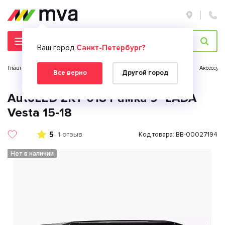
Ваш город
Санкт-Петербург?
Главная страница
Автомобильная электроника
Автозвук
Аксессуа
Все верно
Другой город
AutoLED ZKT-018 Рамка 9" LADA
Vesta 15-18
5
1 отзыв
Код товара: BB-00027194
Нет в наличии