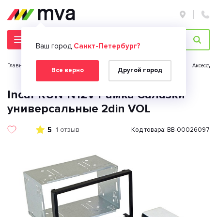
Ваш город
Санкт-Петербург?
Главная страница
Автомобильная электроника
Автозвук
Аксессуа
Все верно
Другой город
Incar RUN-N12V Рамка Салазки
универсальные 2din VOL
5
1 отзыв
Код товара: BB-00026097