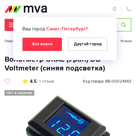
Ваш город
Санкт-Петербург?
Главная страница
Автомобильная электроника
Автозвук
Установк
Все верно
Другой город
Вольтметр URAL (Урал) DB
Voltmeter (синяя подсветка)
4.5
1 отзыв
Код товара: BB-00024663
Нет в наличии