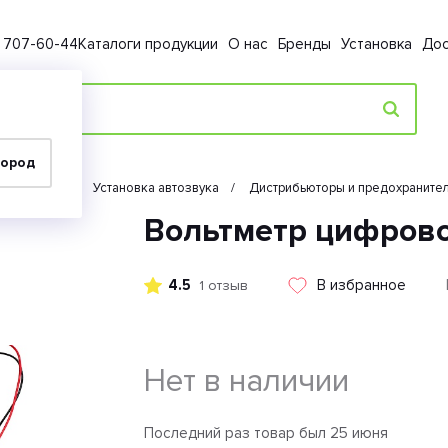
) 707-60-44
Каталоги продукции
О нас
Бренды
Установка
Дос
город
Автозвук
Установка автозвука
Дистрибьюторы и предохраните
Вольтметр цифрово
4.5
В избранное
1 отзыв
Нет в наличии
Последний раз товар был 25 июня