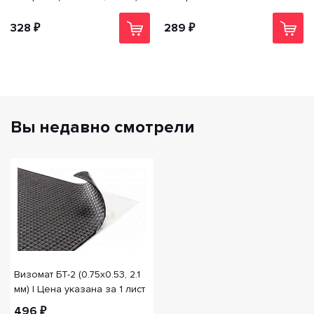
ACV Vibrimat M1 | Цена
(0.75*0.47 гофроящик) (15л/
указана за 1 лист
уп) | Цена указана за 1 лист
328 ₽
289 ₽
Вы недавно смотрели
Визомат БТ-2 (0.75x0.53, 2.1
мм) | Цена указана за 1 лист
496 ₽