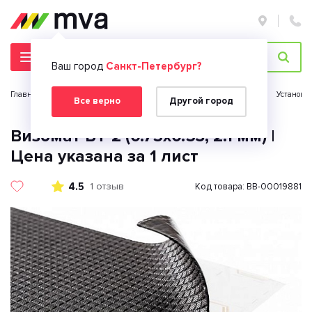
Ваш город
Санкт-Петербург?
Главная страница
Автомобильная электроника
Автозвук
Установк
Все верно
Другой город
Визомат БТ-2 (0.75x0.53, 2.1 мм) |
Цена указана за 1 лист
4.5
1 отзыв
Код товара: BB-00019881