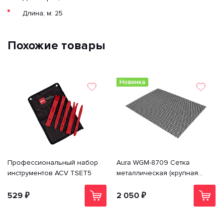
Длина, м: 25
Похожие товары
Новинка
Профессиональный набор
Aura WGM-8709 Сетка
инструментов ACV TSET5
металлическая (крупная
ячейка) | Цена указана за 1
лист
529 ₽
2 050 ₽