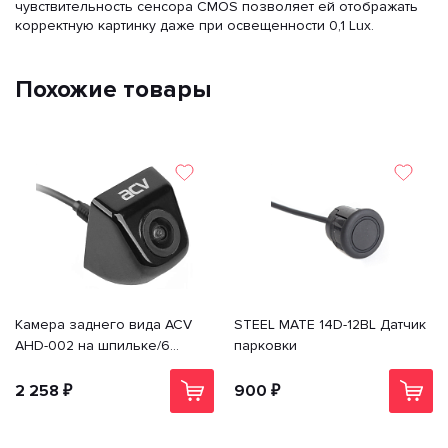
чувствительность сенсора CMOS позволяет ей отображать
корректную картинку даже при освещенности 0,1 Lux.
Похожие товары
Камера заднего вида ACV
STEEL MATE 14D-12BL Датчик
AHD-002 на шпильке/6
парковки
GLASS/AHD/720P/
парковочные линии
2 258 ₽
900 ₽