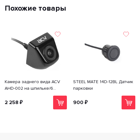
Похожие товары
Камера заднего вида ACV
STEEL MATE 14D-12BL Датчик
AHD-002 на шпильке/6
парковки
GLASS/AHD/720P/
парковочные линии
2 258 ₽
900 ₽