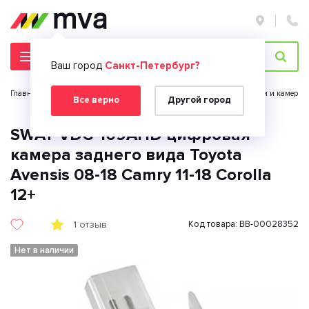
Ваш город
Санкт-Петербург?
Главная страница
Автомобильная электроника
Парктроники и камеры з
Все верно
Другой город
SWAT VDC-109AHD цифровая
камера заднего вида Toyota
Avensis 08-18 Camry 11-18 Corolla
12+
1 отзыв
Код товара: BB-00028352
Нет в наличии