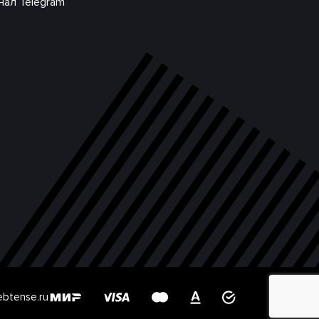
нал Telegram
btense.ru