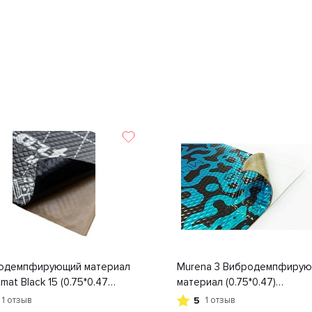
одемпфирующий материал
Murena 3 Вибродемпфиру
mat Black 15 (0.75*0.47
материал (0.75*0.47)
ящик) (15л/уп) | Цена
гофроящик+пленка | Цена
5
1 отзыв
1 отзыв