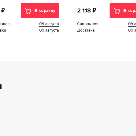
на за 1 лист
указана за 1 лист
 ₽
2 118 ₽
В корзину
В кор
09 августа
09 а
вывоз
Cамовывоз
09 августа
09 а
вка
Доставка
и