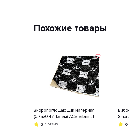
Похожие товары
Вибропоглощающий материал
Вибр
(0.75х0.47, 1.5 мм) ACV Vibrimat M1
Smart
| Цена указана за 1 лист
гофро
5
0
1 отзыв