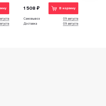
указана за 1 лист
1 508 ₽
зину
В корзину
вгуста
09 августа
Cамовывоз
вгуста
09 августа
Доставка