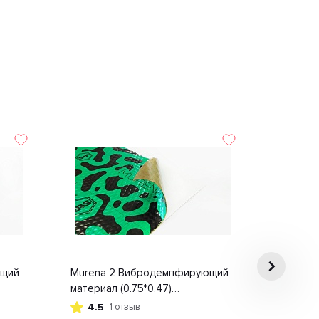
ющий
Murena 2 Вибродемпфирующий
материал (0.75*0.47)
гофроящик+пленка | Цена
4.5
1 отзыв