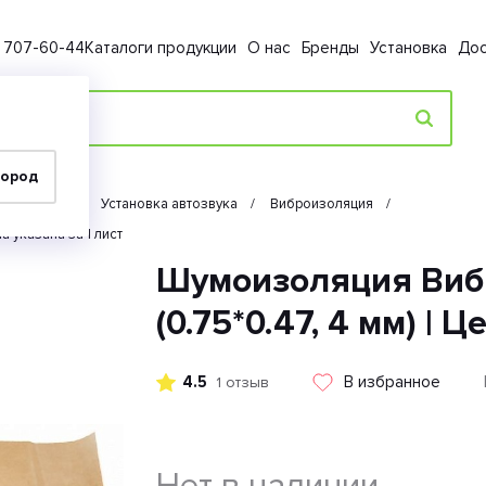
) 707-60-44
Каталоги продукции
О нас
Бренды
Установка
Дос
город
Автозвук
Установка автозвука
Виброизоляция
а указана за 1 лист
Шумоизоляция Виб
(0.75*0.47, 4 мм) | Ц
4.5
В избранное
1 отзыв