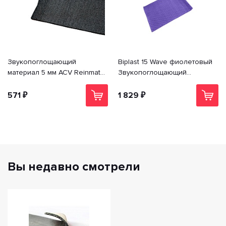
Звукопоглощающий
Biplast 15 Wave фиолетовый
материал 5 мм ACV Reinmat
Звукопоглощающий
B5 (0.70x1; 5 мм) | Цена
материал (1.0*0.75 пленка) |
указана за 1 лист
Цена указана за 1 лист
571 ₽
1 829 ₽
Вы недавно смотрели