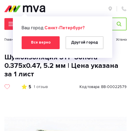
Ваш город
Санкт-Петербург?
Главная страница
Автомобильная электроника
Автозвук
Установк
Все верно
Другой город
Шумоизоляция STP Sonora
0.375х0.47, 5.2 мм | Цена указана
за 1 лист
5
1 отзыв
Код товара: BB-00022579