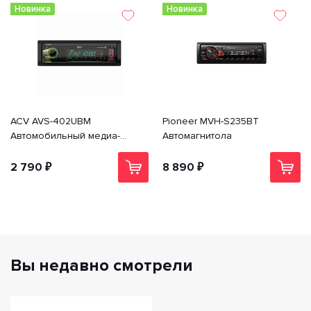
Новинка
Новинка
ACV AVS-402UBM
Pioneer MVH-S235BT
Автомобильный медиа-
Автомагнитола
ресивер с Bluetooth USB, SD,
USB Type-C
2 790 ₽
8 890 ₽
Вы недавно смотрели