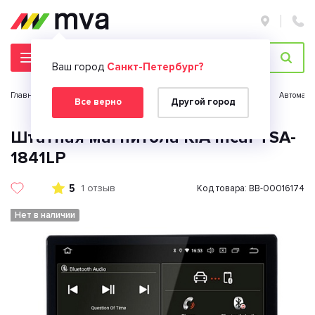
Ваш город
Санкт-Петербург?
Главная страница
Автомобильная электроника
Автозвук
Автомагн
Все верно
Другой город
Штатная магнитола KIA Incar TSA-
1841LP
5
1 отзыв
Код товара: BB-00016174
Нет в наличии