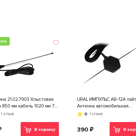
нка
на 21.02.7903 Хлыстовая
URAL ИМПУЛЬС AB-12A лай
 850 мм кабель 1020 мм 70
Антенна автомобильная
В.СВ.КВ.УКВ
активная
0
1 отзыв
1 отзыв
₽
390 ₽
В корзину
В кор