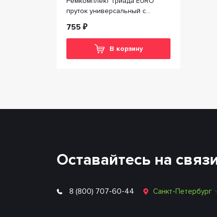
Ремкомплект Триада EURO
пруток универсальный с
наружной резьбой М6
755 ₽
В корзину
Оставайтесь на связ
8 (800) 707-60-44
Санкт-Петербург