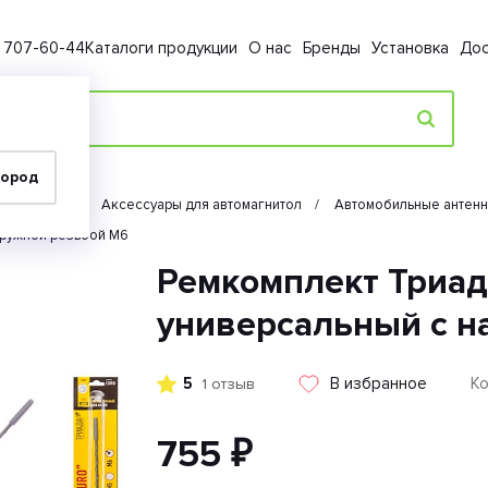
) 707-60-44
Каталоги продукции
О нас
Бренды
Установка
Дос
город
Автозвук
Аксессуары для автомагнитол
Автомобильные антен
аружной резьбой М6
Ремкомплект Триад
универсальный с н
5
В избранное
Ко
1 отзыв
755 ₽