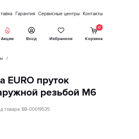
тавка
Гарантия
Сервисные центры
Контакты
0
Акции
Вход
Избранное
Корзина
ны
а EURO пруток
аружной резьбой М6
д товара: BB-00019535