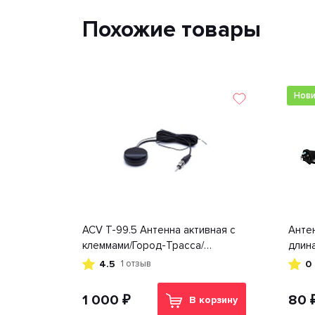
Похожие товары
Нови
ACV T-99.5 Антенна активная с
Антен
клеммами/Город-Трасса/
длина
Доп.комплект усов с разъемом
гр. Д
4.5
0
1 отзыв
FAKRA-Z кабель 7м
1 000 ₽
80 
В корзину