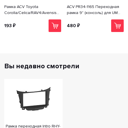
Рамка ACV Toyota
ACV PR34-1165 Переходная
Corolla/Celica/RAV4/Avensis (-
рамка 9" (консоль) для UMS
>02) 1din PR34-1028
Sollers Atlant 2022+; MAZ
(МАЗ) esc; JAC SunRay
193 ₽
480 ₽
Вы недавно смотрели
Рамка переходная Intro RHY-