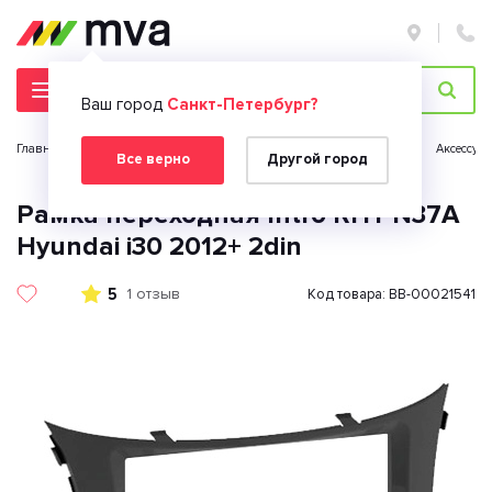
Ваш город
Санкт-Петербург?
Главная страница
Автомобильная электроника
Автозвук
Аксессуа
Все верно
Другой город
Рамка переходная Intro RHY-N37A
Hyundai i30 2012+ 2din
5
1 отзыв
Код товара: BB-00021541