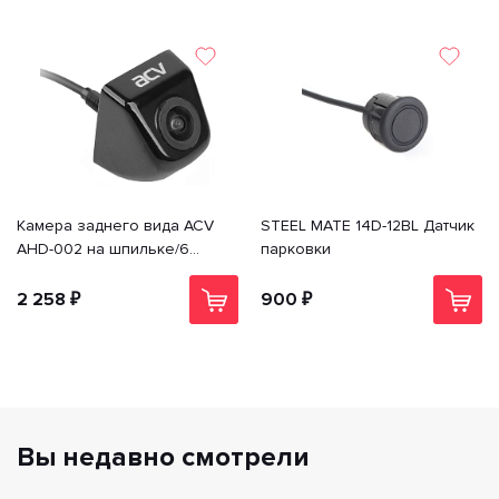
Камера заднего вида ACV
STEEL MATE 14D-12BL Датчик
AHD-002 на шпильке/6
парковки
GLASS/AHD/720P/
парковочные линии
2 258 ₽
900 ₽
Вы недавно смотрели