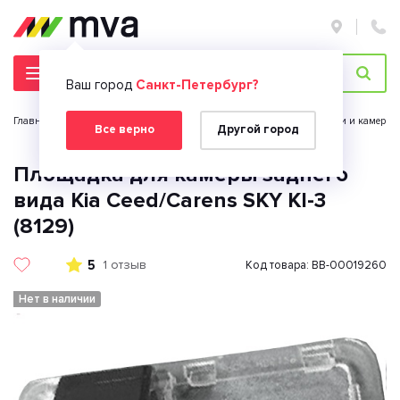
Ваш город
Санкт-Петербург?
Главная страница
Автомобильная электроника
Парктроники и камеры з
Все верно
Другой город
Площадка для камеры заднего
вида Kia Ceed/Carens SKY KI-3
(8129)
5
1 отзыв
Код товара: BB-00019260
Нет в наличии