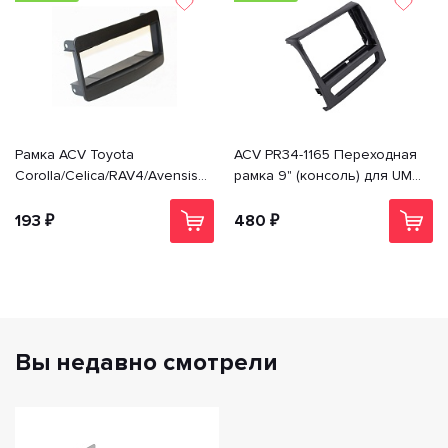
Рамка ACV Toyota
ACV PR34-1165 Переходная
Corolla/Celica/RAV4/Avensis (-
рамка 9" (консоль) для UMS
>02) 1din PR34-1028
Sollers Atlant 2022+; MAZ
(МАЗ) esc; JAC SunRay
193 ₽
480 ₽
Вы недавно смотрели