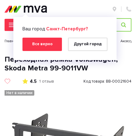
Ваш город
Санкт-Петербург?
Главная страница
Автомобильная электроника
Автозвук
Аксессуа
Все верно
Другой город
Переходная рамка Volkswagen,
Skoda Metra 99-9011VW
4.5
1 отзыв
Код товара: BB-00021604
Нет в наличии