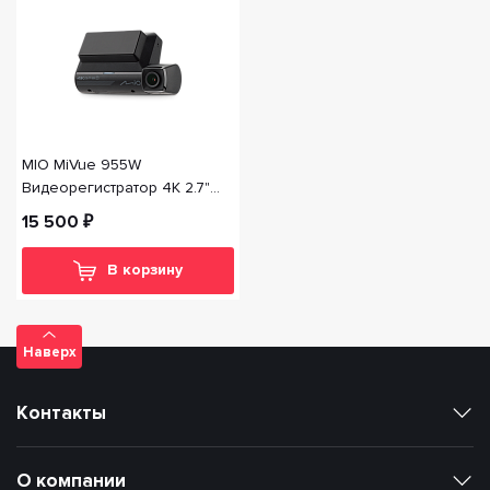
MIO MiVue 955W
Видеорегистратор 4K 2.7"
Wi-Fi GPS ьаза камер карта
15 500 ₽
до 256Гб
В корзину
Наверх
Контакты
О компании