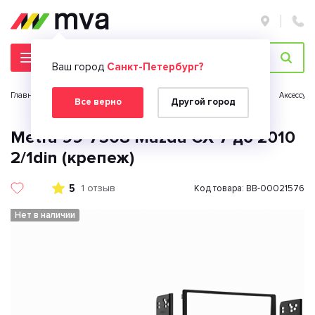
Ваш город
Санкт-Петербург?
Главная страница
Автомобильная электроника
Автозвук
Аксессуа
Все верно
Другой город
Metra 99-7508 Mazda CX-7 до 2010
2/1din (крепеж)
5
1 отзыв
Код товара: BB-00021576
Нет в наличии