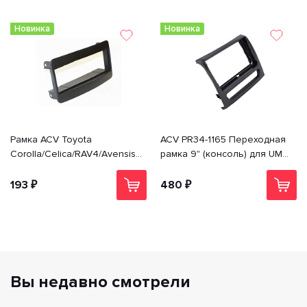
Новинка
Новинка
Рамка ACV Toyota
ACV PR34-1165 Переходная
Corolla/Celica/RAV4/Avensis (-
рамка 9" (консоль) для UMS
>02) 1din PR34-1028
Sollers Atlant 2022+; MAZ
(МАЗ) esc; JAC SunRay
193 ₽
480 ₽
Вы недавно смотрели