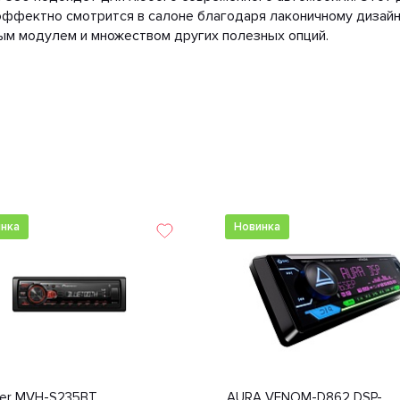
эффектно смотрится в салоне благодаря лаконичному дизайну
нным модулем и множеством других полезных опций.
нка
Новинка
eer MVH-S235BT
AURA VENOM-D862 DSP-