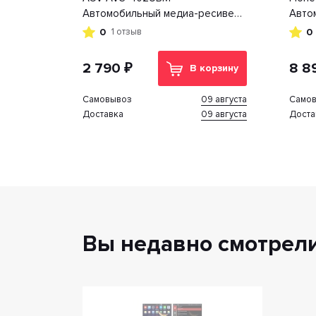
Автомобильный медиа-ресивер
Авто
с Bluetooth USB, SD, USB Type-C
0
0
1 отзыв
2 790 ₽
8 8
В корзину
09 августа
Cамовывоз
Cамо
09 августа
Доставка
Доста
Вы недавно смотрел