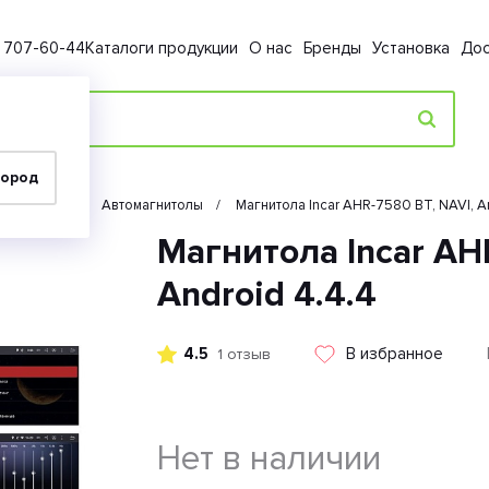
) 707-60-44
Каталоги продукции
О нас
Бренды
Установка
Дос
город
Автозвук
Автомагнитолы
Магнитола Incar AHR-7580 BT, NAVI, A
Магнитола Incar AHR
Android 4.4.4
4.5
В избранное
1 отзыв
Нет в наличии