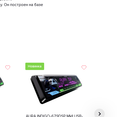
. Он построен на базе
Новинка
AURA INDIGO-679DSP MkII USB-