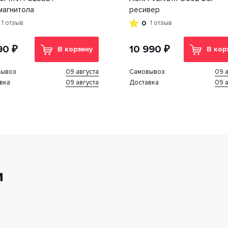
магнитола
ресивер
0
1 отзыв
1 отзыв
90 ₽
10 990 ₽
В корзину
В кор
09 августа
09 а
вывоз
Cамовывоз
09 августа
09 а
вка
Доставка
и