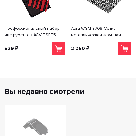
Профессиональный набор
Aura WGM-8709 Сетка
инструментов ACV TSET5
металлическая (крупная
ячейка) | Цена указана за 1
лист
529 ₽
2 050 ₽
Вы недавно смотрели