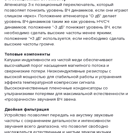
Аттенюатор 3-х позиционный переключатель, который
позволяет понизить уровень ВЧ динамиков, если они играют
слишком «ярко». Положение аттенюатора "О дБ" делает
уровень ВЧ-динамиков таким же как уровень НЧ/СЧ
динамиков; положение "-3 дБ" понижает уровень ВЧ, если
необходимо сделать высокие частоты менее яркими;
положение "+3 дБ" используется, если необходимо сделать
высокие частоты громче.
Топовые компоненты
Катушки индуктивности из чистой меди обеспечивают
высочайший порог насыщения магнитного потока и
сверхнизкие потери. Низкоиндуктивные резисторы с
высокой мощностью для стабильной работы и устранения
эффекта температурной компрессии сигнала.
Высококачественные пленочные конденсаторы со
ультранизкими потерями для максимальной естественности и
«прозрачности» звучания ВЧ звена.
Двойная фильтрация
Устройство позволяет передать на акустику звуковые
частоты с сохранением детальности и интенсивности
звучания всего диапазона, что позволит свободно
наслаждаться естественным и чистым звуком музыки.