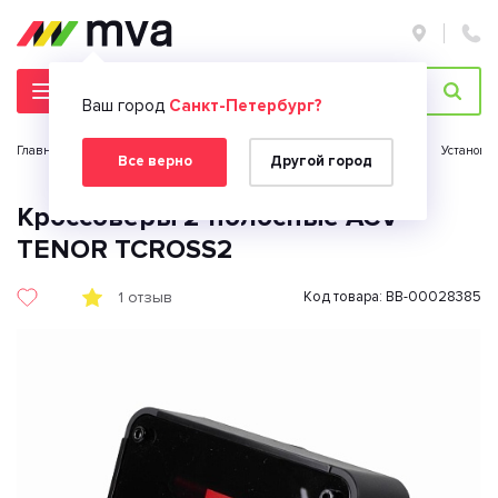
Ваш город
Санкт-Петербург?
Главная страница
Автомобильная электроника
Автозвук
Установк
Все верно
Другой город
Кроссоверы 2-полосные ACV
TENOR TCROSS2
1 отзыв
Код товара: BB-00028385