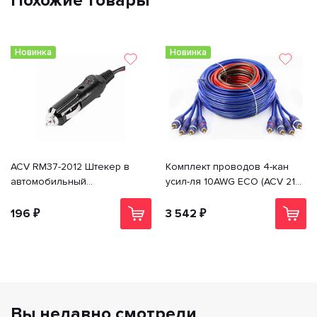
Похожие товары
Новинка
Новинка
ACV RM37-2012 Штекер в
Комплект проводов 4-кан
автомобильный
усил-ля 10AWG ECO (ACV 21-
прикуриватель
KIT4-10)
196 ₽
3 542 ₽
Вы недавно смотрели