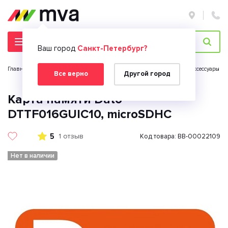
Ваш город
Санкт-Петербург?
Главная страница
Ноутбуки и компьютеры
Компьютерные аксессуары
Все верно
Другой город
Карта памяти Dato
DTTF016GUIC10, microSDHC
5
1 отзыв
Код товара: BB-00022109
Нет в наличии