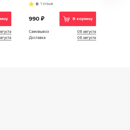
DUO/Slim/Vision)
0
1 отзыв
990 ₽
зину
В корзину
вгуста
08 августа
Cамовывоз
вгуста
08 августа
Доставка