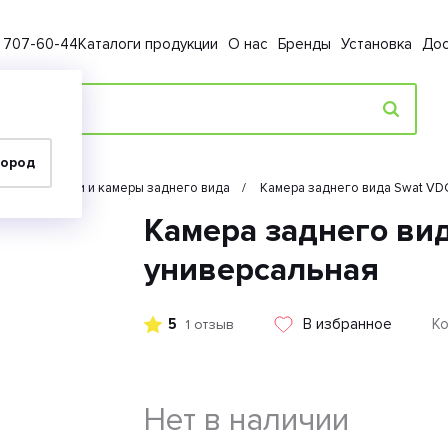
) 707-60-44
Каталоги продукции
О нас
Бренды
Установка
Дос
город
Парктроники и камеры заднего вида
Камера заднего вида Swat VD
Камера заднего ви
универсальная
5
В избранное
Ко
1 отзыв
Нет в наличии