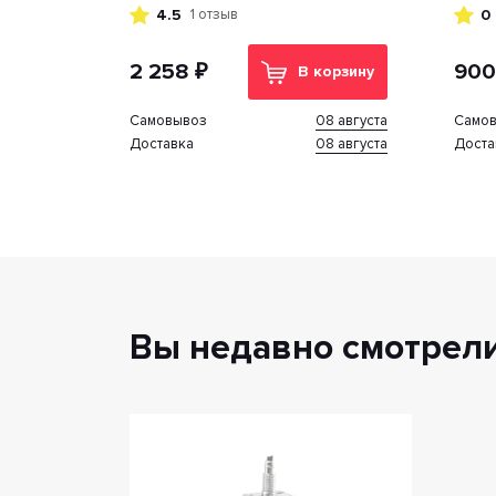
GLASS/AHD/720P/парковочные
4.5
0
1 отзыв
линии
2 258 ₽
900
В корзину
08 августа
Cамовывоз
Cамо
08 августа
Доставка
Доста
Вы недавно смотрел