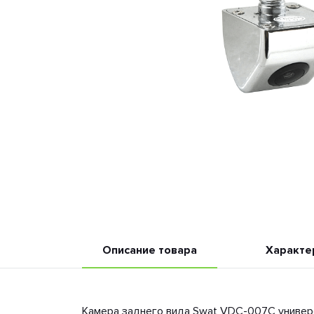
Описание товара
Характе
Камера заднего вида Swat VDC-007C универ