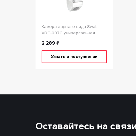
Камера заднего вида Swat
VDC-007C универсальная
2 289 ₽
Узнать о поступлении
Оставайтесь на связ