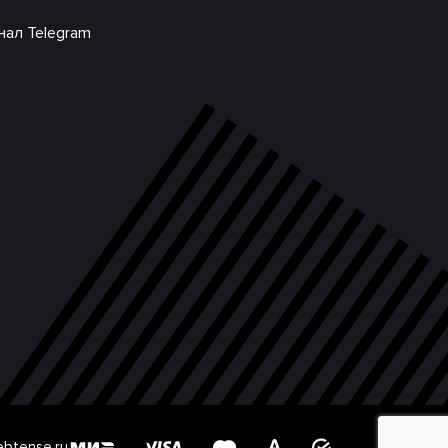
нал Telegram
btense.ru