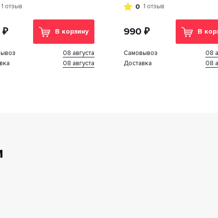
0
1 отзыв
1 отзыв
 ₽
990 ₽
В корзину
В кор
08 августа
08 а
вывоз
Cамовывоз
08 августа
08 а
вка
Доставка
и