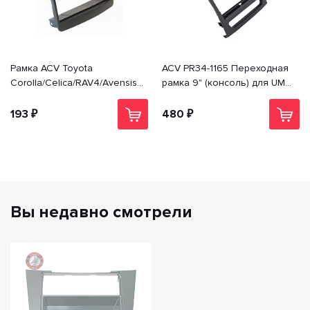
Рамка ACV Toyota
ACV PR34-1165 Переходная
Corolla/Celica/RAV4/Avensis (-
рамка 9" (консоль) для UMS
>02) 1din PR34-1028
Sollers Atlant 2022+; MAZ
(МАЗ) esc; JAC SunRay
193 ₽
480 ₽
Вы недавно смотрели