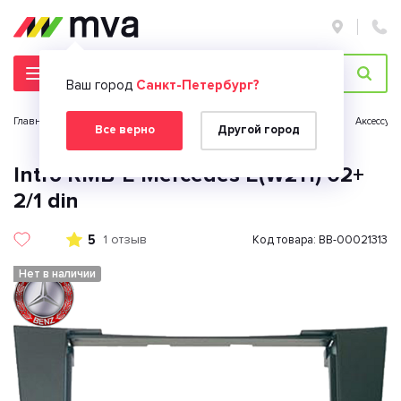
Ваш город
Санкт-Петербург?
Главная страница
Автомобильная электроника
Автозвук
Аксессуа
Все верно
Другой город
Intro RMB-E Mercedes E(W211) 02+
2/1 din
5
1 отзыв
Код товара: BB-00021313
Нет в наличии