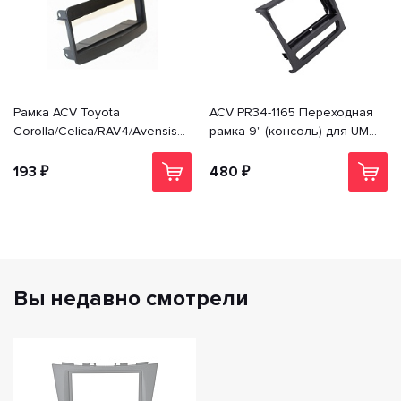
Рамка ACV Toyota
ACV PR34-1165 Переходная
Corolla/Celica/RAV4/Avensis (-
рамка 9" (консоль) для UMS
>02) 1din PR34-1028
Sollers Atlant 2022+; MAZ
(МАЗ) esc; JAC SunRay
193 ₽
480 ₽
Вы недавно смотрели