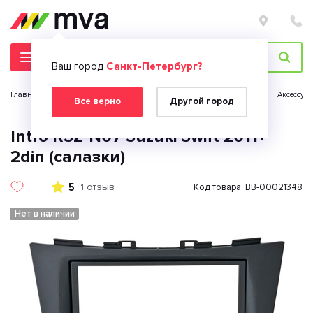
Ваш город
Санкт-Петербург?
Главная страница
Автомобильная электроника
Автозвук
Аксессуа
Все верно
Другой город
Intro RSZ-N07 Suzuki Swift 2011+
2din (салазки)
5
1 отзыв
Код товара: BB-00021348
Нет в наличии