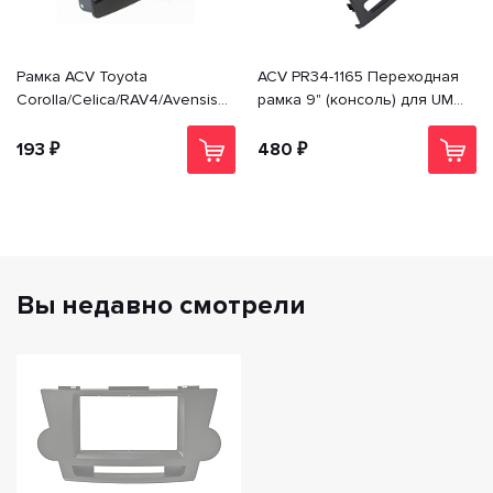
Рамка ACV Toyota
ACV PR34-1165 Переходная
Corolla/Celica/RAV4/Avensis (-
рамка 9" (консоль) для UMS
>02) 1din PR34-1028
Sollers Atlant 2022+; MAZ
(МАЗ) esc; JAC SunRay
193 ₽
480 ₽
Вы недавно смотрели