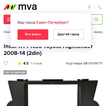
Ваш город
Санкт-Петербург?
Главная страница
Автомобильная электроника
Автозвук
Аксессуа
Все верно
Другой город
Incar RTY-N56 Toyota Highlander
2008-14 (2din)
4.5
1 отзыв
Код товара: BB-00016771
Нет в наличии