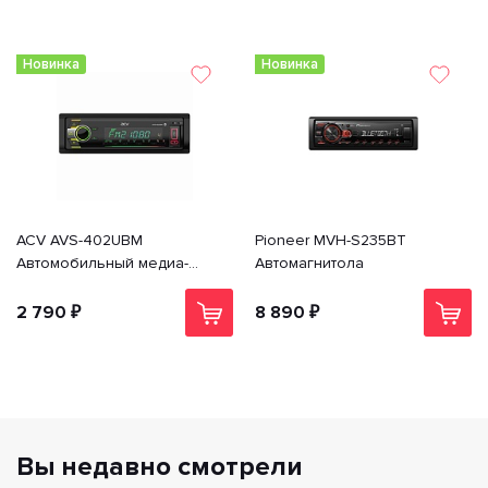
Новинка
Новинка
ACV AVS-402UBM
Pioneer MVH-S235BT
Автомобильный медиа-
Автомагнитола
ресивер с Bluetooth USB, SD,
USB Type-C
2 790 ₽
8 890 ₽
Вы недавно смотрели