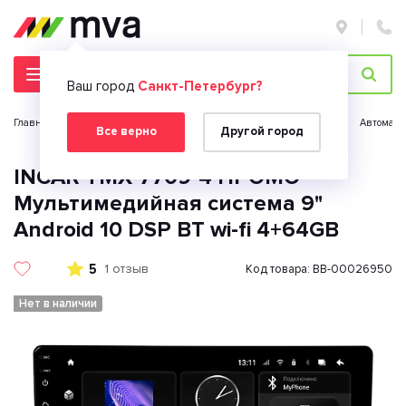
Ваш город
Санкт-Петербург?
Главная страница
Автомобильная электроника
Автозвук
Автомагн
Все верно
Другой город
INCAR TMX-7709-4 ПРОМО
Мультимедийная система 9"
Android 10 DSP BT wi-fi 4+64GB
5
1 отзыв
Код товара: BB-00026950
Нет в наличии