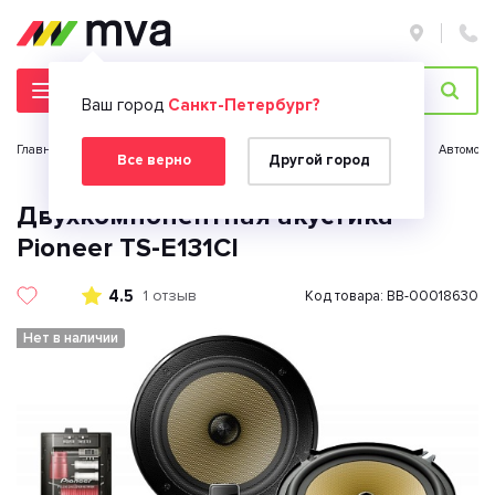
Ваш город
Санкт-Петербург?
Главная страница
Автомобильная электроника
Автозвук
Автомоби
Все верно
Другой город
Двухкомпонентная акустика
Pioneer TS-E131CI
4.5
1 отзыв
Код товара: BB-00018630
Нет в наличии