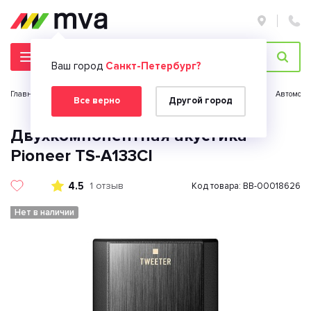
Ваш город
Санкт-Петербург?
Главная страница
Автомобильная электроника
Автозвук
Автомоби
Все верно
Другой город
Двухкомпонентная акустика
Pioneer TS-A133СI
4.5
1 отзыв
Код товара: BB-00018626
Нет в наличии