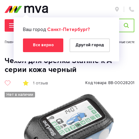
Ваш город
Санкт-Петербург?
Главная страница
Автомобильная электроника
Противоугонные системы
Все верно
Другой город
Чехол для брелка Starline к А-
серии кожа черный
1 отзыв
Код товара: BB-00028201
Нет в наличии