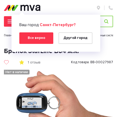
Ваш город
Санкт-Петербург?
Главная страница
Автомобильная электроника
Противоугонные системы
Все верно
Другой город
Брелок StarLine B64 ж.к.
1 отзыв
Код товара: BB-00027987
Нет в наличии