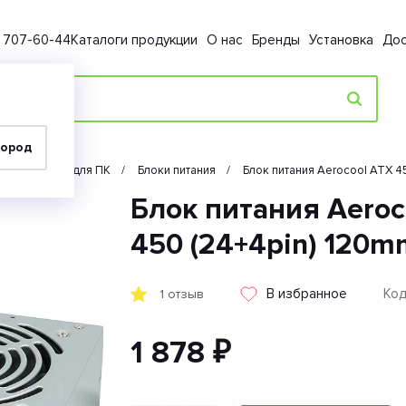
) 707-60-44
Каталоги продукции
О нас
Бренды
Установка
Дос
город
плектующие для ПК
Блоки питания
Блок питания Aerocool ATX 
Блок питания Aeroc
450 (24+4pin) 120m
В избранное
Код
1 отзыв
1 878 ₽