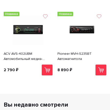
Новинка
Новинка
ACV AVS-402UBM
Pioneer MVH-S235BT
Автомобильный медиа-
Автомагнитола
ресивер с Bluetooth USB, SD,
USB Type-C
2 790 ₽
8 890 ₽
Вы недавно смотрели