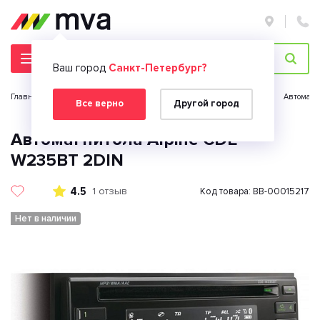
Ваш город
Санкт-Петербург?
Главная страница
Автомобильная электроника
Автозвук
Автомагн
Все верно
Другой город
Автомагнитола Alpine CDE-
W235BT 2DIN
4.5
1 отзыв
Код товара: BB-00015217
Нет в наличии