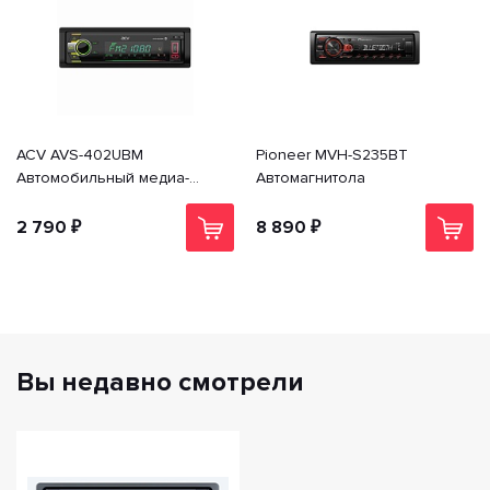
ACV AVS-402UBM
Pioneer MVH-S235BT
Автомобильный медиа-
Автомагнитола
ресивер с Bluetooth USB, SD,
USB Type-C
2 790 ₽
8 890 ₽
Вы недавно смотрели