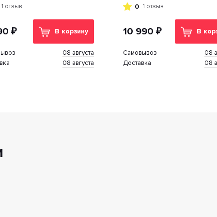
0
1 отзыв
1 отзыв
90 ₽
10 990 ₽
В корзину
В кор
08 августа
08 а
вывоз
Cамовывоз
08 августа
08 а
вка
Доставка
и