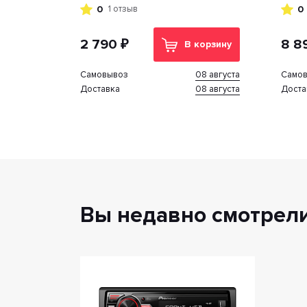
с Bluetooth USB, SD, USB Type-C
0
0
1 отзыв
2 790 ₽
8 8
В корзину
08 августа
Cамовывоз
Cамо
08 августа
Доставка
Доста
Вы недавно смотрел