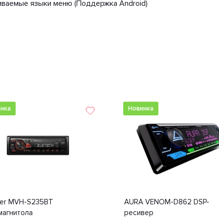
ваемые языки меню (Поддержка Android)
нка
Новинка
eer MVH-S235BT
AURA VENOM-D862 DSP-
магнитола
ресивер