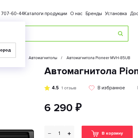
) 707-60-44
Каталоги продукции
О нас
Бренды
Установка
Дос
город
Автозвук
Автомагнитолы
Автомагнитола Pioneer MVH-85UB
Автомагнитола Pio
4.5
В избранное
1 отзыв
6 290 ₽
В корзину