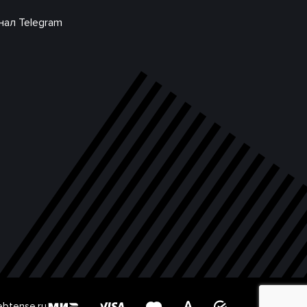
нал Telegram
btense.ru