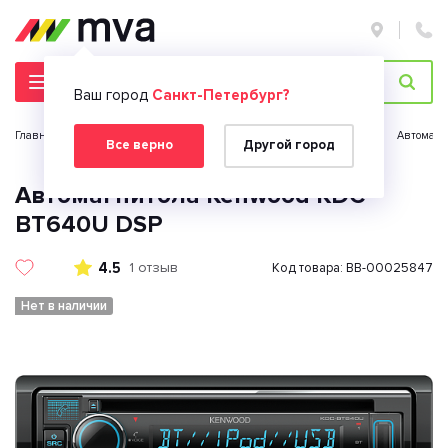
Ваш город
Санкт-Петербург?
Главная страница
Автомобильная электроника
Автозвук
Автомагн
Все верно
Другой город
Автомагнитола Kenwood KDC-
BT640U DSP
4.5
1 отзыв
Код товара: BB-00025847
Нет в наличии