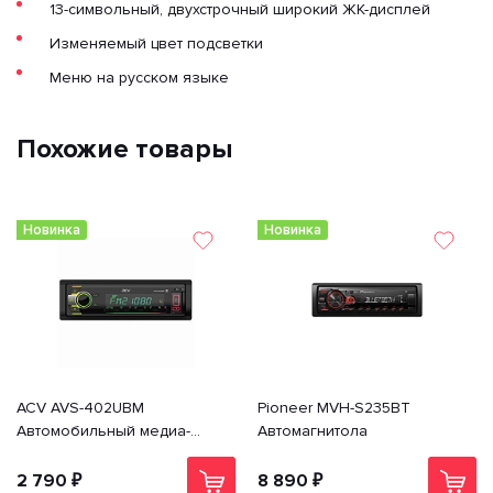
13-cимвольный, двухстрочный широкий ЖК-дисплей
Изменяемый цвет подсветки
Меню на русском языке
Похожие товары
Новинка
Новинка
ACV AVS-402UBM
Pioneer MVH-S235BT
Автомобильный медиа-
Автомагнитола
ресивер с Bluetooth USB, SD,
USB Type-C
2 790 ₽
8 890 ₽