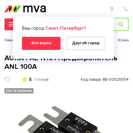
Ваш город
Санкт-Петербург?
Главная страница
Автомобильная электроника
Автозвук
Установк
Все верно
Другой город
AURA FAL-N101 Предохранитель
ANL 100A
5
1 отзыв
Код товара: BB-00025554
Нет в наличии