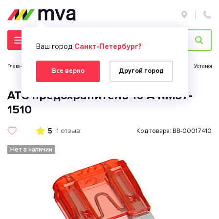
Ваш город
Санкт-Петербург?
Главная страница
Автомобильная электроника
Автозвук
Установк
Все верно
Другой город
АТС предохранитель 10 А RM37-
1510
5
1 отзыв
Код товара: BB-00017410
Нет в наличии