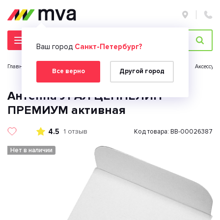
Ваш город
Санкт-Петербург?
Главная страница
Автомобильная электроника
Автозвук
Аксессуа
Все верно
Другой город
Антенна УРАЛ ЦЕППЕЛИН
ПРЕМИУМ активная
4.5
1 отзыв
Код товара: BB-00026387
Нет в наличии