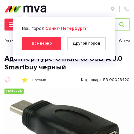
Ваш город
Санкт-Петербург?
Главная страница
Автомобильная электроника
Автозвук
Установк
Все верно
Другой город
Адаптер Type-C male to USB-A 3.0
Smartbuy черный
1 отзыв
Код товара: BB-00028420
Новинка