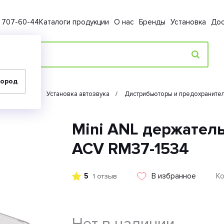
) 707-60-44
Каталоги продукции
О нас
Бренды
Установка
Дос
город
Автозвук
Установка автозвука
Дистрибьюторы и предохраните
Mini ANL держател
ACV RM37-1534
5
В избранное
Ко
1 отзыв