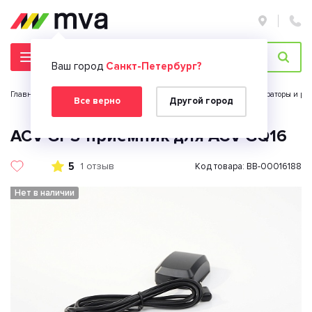
Ваш город
Санкт-Петербург?
Главная страница
Автомобильная электроника
Видеорегистраторы и рад
Все верно
Другой город
ACV GPS-приемник для ACV GQ16
5
1 отзыв
Код товара: BB-00016188
Нет в наличии