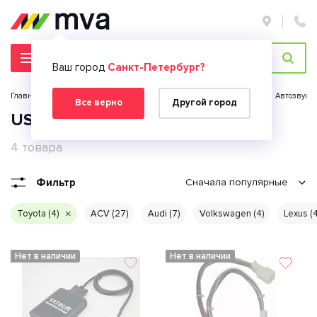
Ваш город
Санкт-Петербург?
Главная страница
Каталог
Автомобильная электроника
Автозвук
Все верно
Другой город
USB адаптер для Toyota
4 товара
Фильтр
Сначала популярные
Toyota (4)
ACV (27)
Audi (7)
Volkswagen (4)
Lexus (4
Нет в наличии
Нет в наличии