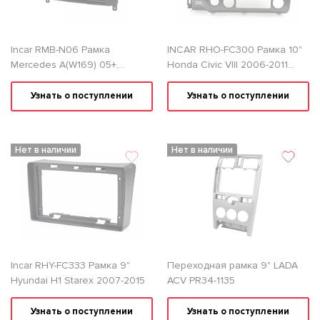
Incar RMB-N06 Рамка
INCAR RHO-FC300 Рамка 10"
Mercedes A(W169) 05+,
Honda Civic VIII 2006-2011
B(W145) 06+, Vito(W639) 03+,
sedan
CLK(W209) 06+, Viano 06+
Узнать о поступлении
Узнать о поступлении
Нет в наличии
Нет в наличии
Incar RHY-FC333 Рамка 9"
Переходная рамка 9" LADA
Hyundai H1 Starex 2007-2015
ACV PR34-1135
Узнать о поступлении
Узнать о поступлении