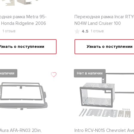
одная рамка Metra 95-
Переходная рамка Incar RTY
 Honda Ridgeline 2006
N04W Land Cruiser 100
5
4.5
1 отзыв
1 отзыв
Узнать о поступлении
Узнать о поступлении
 наличии
Нет в наличии
Aura AFA-RN03 2Din,
Intro RCV-N01S Chevrolet Av