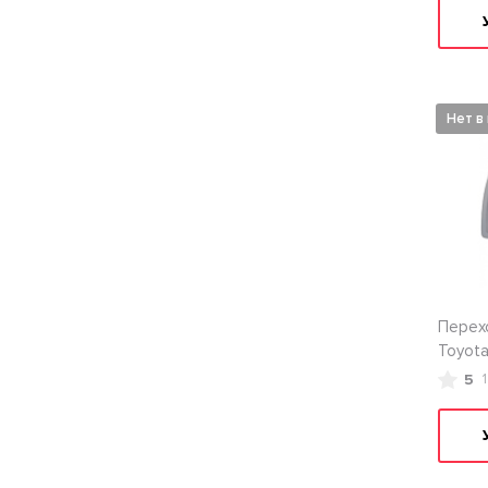
Нет в
Перехо
Toyota
5