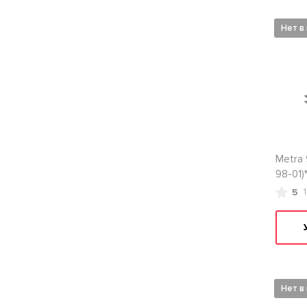
Нет в
Metra 
98-01)
5
Нет в