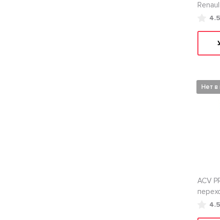
Renaul
4.
Нет в
ACV P
перехо
4.