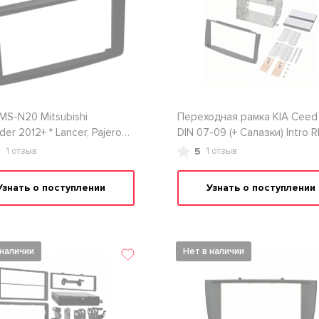
RMS-N20 Mitsubishi
Переходная рамка KIA Ceed
der 2012+ * Lancer, Pajero 4,
DIN 07-09 (+ Салазки) Intro R
in
3/521
5
5
1 отзыв
1 отзыв
Узнать о поступлении
Узнать о поступлении
 наличии
Нет в наличии