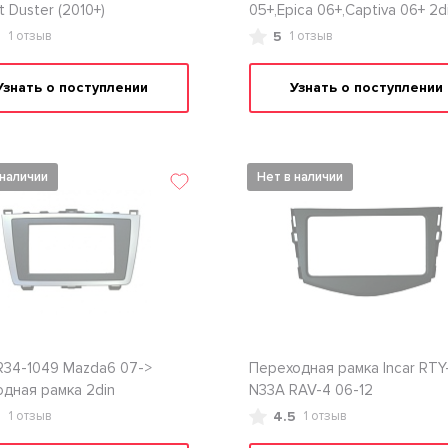
t Duster (2010+)
05+,Epica 06+,Captiva 06+ 2d
(салазки)
5
5
1 отзыв
1 отзыв
Узнать о поступлении
Узнать о поступлении
 наличии
Нет в наличии
R34-1049 Mazda6 07->
Переходная рамка Incar RTY
дная рамка 2din
N33A RAV-4 06-12
5
4.5
1 отзыв
1 отзыв