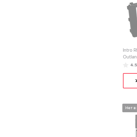
Intro 
Outlan
ASX2d
4.
Нет в