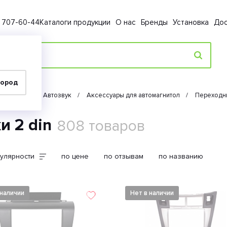
) 707-60-44
Каталоги продукции
О нас
Бренды
Установка
Дос
город
ктроника
Автозвук
Аксессуары для автомагнитол
Переходны
 2 din
808 товаров
улярности
по цене
по отзывам
по названию
 наличии
Нет в наличии